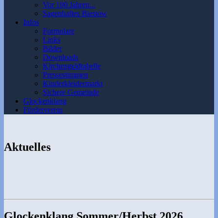
Vor 100 Jahren...
Sagenhaftes Biestow
Infos
Formulare
Links
Bilder
Downloads
Kirchengeldtabelle
Pressestimmen
Kinderkleidermarkt
Sichere Gemeinde
Glockenklang
Förderverein
Aktuelles
Glockenklang Sommer/Herbst 2026