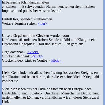
farbenreiche Klanglandschaften
entstehen – mit schwebenden Harmonien, feinen rhythmischen
Impulsen und poetischer Ausdruckskraft.
Eintritt frei, Spenden willkommen
Weitere Termine stehen
<hier>.
Unsere
Orgel und die Glocken
wurden vom
Kirchenmusikstudenten Robert Schulz in Bild und Klang in eine
Datenbank eingepflegt. Hört und seht es Euch gern an:
Orgeldatenbank:
<klick>
Glockendatenbank:
<klick>
Glockenvideo, Link zu Youtbe:
<klick>
Liebe Gemeinde, wir alle stehen fassungslos vor den Ereignissen in
der Ukraine und beten darum, dass dieser schreckliche Krieg bald
vorüber ist.
Viele Menschen aus der Ukraine flüchten nach Europa, nach
Deutschland, nach Rostock. Um diesen Menschen in Deutschland
gezielt helfen zu können, veröffentlichen wir an dieser Stelle zwei
Links.