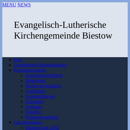
MENU
NEWS
Evangelisch-Lutherische
Kirchengemeinde Biestow
Start
Gottesdienst/Veranstaltungen
Kirchengemeinde
Kirchengemeinderat
Mitarbeiter
Kirche mit Kindern
Andachten
Gemeindekreise
Ehrenamt
Gebäude
Friedhof
Partnergemeinden
Geschichtliches
Pastoren seit 1282