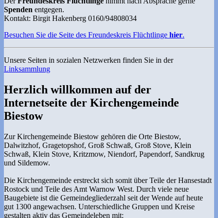
Der
Freundeskreis Flüchtlinge
nimmt nach Absprache gerne
Spenden
entgegen.
Kontakt: Birgit Hakenberg 0160/94808034
Besuchen Sie die Seite des Freundeskreis Flüchtlinge
hier
.
Unsere Seiten in sozialen Netzwerken finden Sie in der
Linksammlung
Herzlich willkommen auf der
Internetseite der Kirchengemeinde
Biestow
Zur Kirchengemeinde Biestow gehören die Orte Biestow,
Dalwitzhof, Gragetopshof, Groß Schwaß, Groß Stove, Klein
Schwaß, Klein Stove, Kritzmow, Niendorf, Papendorf, Sandkrug
und Sildemow.
Die Kirchengemeinde erstreckt sich somit über Teile der Hansestadt
Rostock und Teile des Amt Warnow West. Durch viele neue
Baugebiete ist die Gemeindegliederzahl seit der Wende auf heute
gut 1300 angewachsen. Unterschiedliche Gruppen und Kreise
gestalten aktiv das Gemeindeleben mit: