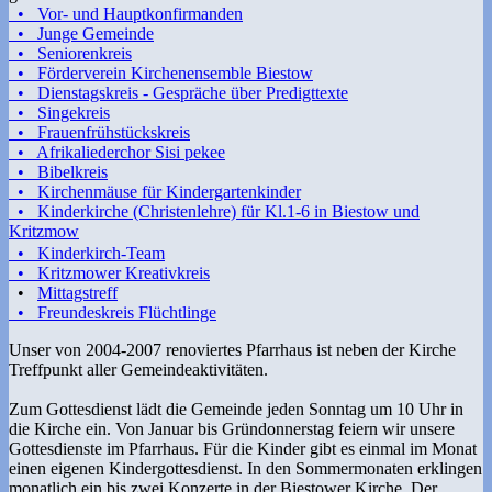
• Vor- und Hauptkonfirmanden
• Junge Gemeinde
• Seniorenkreis
• Förderverein Kirchenensemble Biestow
• Dienstagskreis - Gespräche über Predigttexte
• Singekreis
• Frauenfrühstückskreis
• Afrikaliederchor Sisi pekee
• Bibelkreis
• Kirchenmäuse für Kindergartenkinder
• Kinderkirche (Christenlehre) für Kl.1-6 in Biestow und
Kritzmow
• Kinderkirch-Team
• Kritzmower Kreativkreis
•
Mittagstreff
• Freundeskreis Flüchtlinge
Unser von 2004-2007 renoviertes Pfarrhaus ist neben der Kirche
Treffpunkt aller Gemeindeaktivitäten.
Zum Gottesdienst lädt die Gemeinde jeden Sonntag um 10 Uhr in
die Kirche ein. Von Januar bis Gründonnerstag feiern wir unsere
Gottesdienste im Pfarrhaus. Für die Kinder gibt es einmal im Monat
einen eigenen Kindergottesdienst. In den Sommermonaten erklingen
monatlich ein bis zwei Konzerte in der Biestower Kirche. Der